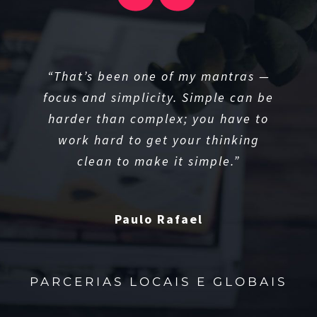
“I think if you do something and it
“That’s been one of my mantras —
focus and simplicity. Simple can be
turns out pretty good, then you
harder than complex; you have to
should go do something else
wonderful, not dwell on it for too
work hard to get your thinking
long. Just figure out what’s next.”
clean to make it simple.”
Paulo Rafael
Almir Rosa
PARCERIAS LOCAIS E GLOBAIS