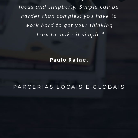
focus and simplicity. Simple can be
turns out pretty good, then you
harder than complex; you have to
should go do something else
wonderful, not dwell on it for too
work hard to get your thinking
long. Just figure out what’s next.”
clean to make it simple.”
Paulo Rafael
Almir Rosa
PARCERIAS LOCAIS E GLOBAIS